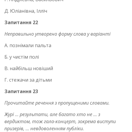
Д. Юліанівна, Ілліч
Запитання 22
Неправильно утворено форму слова у варіанті
А. познімали пальта
Б. у чистім полі
В. найбільш новіший
Г. стежачи за дітьми
Запитання 23
Прочитайте речення з пропущеними словами.
Журі … результати, але багато хто не … з
вердиктом, тож гала-концерт, зокрема виступи
призерів, … невдоволенням публіки.