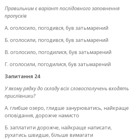
Правильним є варіант послідовного заповнення
пропусків
А. оголосило, погодився, був затьмарений
Б. оголосили, погодився, був затьмарений
В. оголосило, погодилися, був затьмарений
Г. оголосили, погодилися, був затьмарений
Запитання 24
У якому рядку до складу всіх словосполучень входять
прислівники?
А. глибше озеро, глидше занурюватись, найкраще
оповідання, дорожче намисто
Б. заплатити дорожче, найкраще написати,
рухатись швидше, більше вимагати