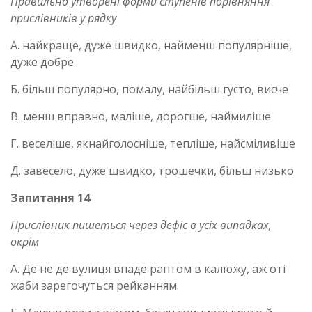
Правильно утворені форми ступенів порівняння
прислівників у рядку
А. найкраще, дуже швидко, найменш популярніше,
дуже добре
Б. більш популярно, помалу, найбільш густо, висче
В. менш вправно, маліше, дорогше, наймиліше
Г. веселіше, якнайголосніше, тепліше, найсміливіше
Д. завесело, дуже швидко, трошечки, більш низько
Запитання 14
Прислівник пишеться через дефіс в усіх випадках,
окрім
А. Де не де вулиця впаде раптом в калюжу, аж оті
жаби зарегочуться рейканням.