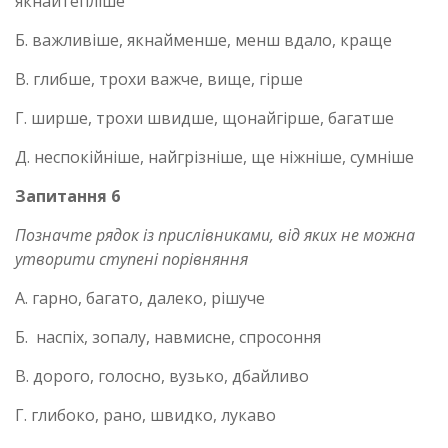
якнайтепліше
Б. важливіше, якнайменше, менш вдало, краще
В. глибше, трохи важче, вище, гірше
Г. ширше, трохи швидше, щонайгірше, багатше
Д. неспокійніше, найгрізніше, ще ніжніше, сумніше
Запитання 6
Позначте рядок із прислівниками, від яких не можна
утворити ступені порівняння
А. гарно, багато, далеко, рішуче
Б. наспіх, зопалу, навмисне, спросоння
В. дорого, голосно, вузько, дбайливо
Г. глибоко, рано, швидко, лукаво