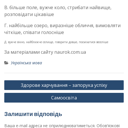
В. більше поле, вужче коло, стрибати найвище,
розповідати цікавіше
Г. найбільше озеро, виразніше обличчя, вимовляти
чіткіше, співати голосніше
Д. вужче вікно, найближче селище, говорити довше, посміхатися веселіше
За матеріалами сайту naurok.com.ua
Українська мова
Навігація
Здорове харчування – запорука успіху
записів
Самоосвіта
Залишити відповідь
Ваша e-mail адреса не оприлюднюватиметься.
Обов’язкові