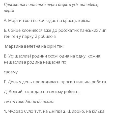
Прислівник пишеться через дефіс в усіх випадках,
окрім
А. Мартин хоч не хоч сідає на краєць крісла
Б. Сонце клонилося вже до росохатих панських лип
ген ген у парку й робило з
Мартина велетня на сірій тіні.
В. Усі щасливі родини схожі одна на одну, кожна
нещаслива родина нещасна по
своєму.
Г. День у день проводилась просвітницька робота.
Д. Всякий господар по своєму робить.
Текст і завдання до нього.
1.
Чудово було тут, на Дніпрі!
2.
Широко, на кілька