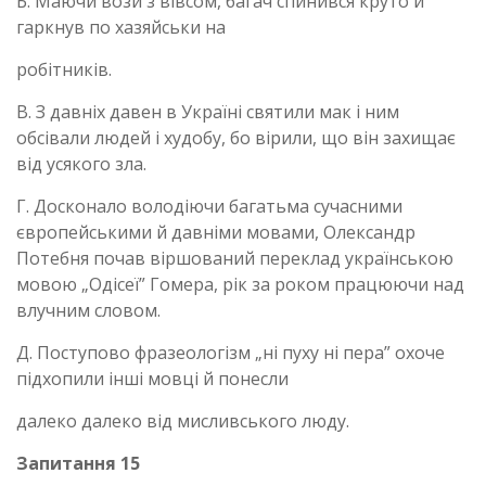
Б. Маючи вози з вівсом, багач спинився круто й
гаркнув по хазяйськи на
робітників.
В. З давніх давен в Україні святили мак і ним
обсівали людей і худобу, бо вірили, що він захищає
від усякого зла.
Г. Досконало володіючи багатьма сучасними
європейськими й давніми мовами, Олександр
Потебня почав віршований переклад українською
мовою „Одісеї” Гомера, рік за роком працюючи над
влучним словом.
Д. Поступово фразеологізм „ні пуху ні пера” охоче
підхопили інші мовці й понесли
далеко далеко від мисливського люду.
Запитання 15