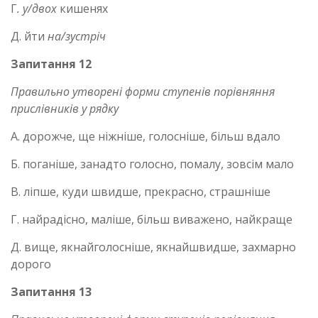
Г
.
у/двох
кишенях
Д. йти
на/зустріч
Запитання 12
Правильно утворені форми ступенів порівняння
прислівників у рядку
А. дорожче, ще ніжніше, голосніше, більш вдало
Б. поганіше, занадто голосно, помалу, зовсім мало
В. ліпше, куди швидше, прекрасно, страшніше
Г. найрадісно, маліше, більш виважено, найкраще
Д. вище, якнайголосніше, якнайшвидше, захмарно
дорого
Запитання 13