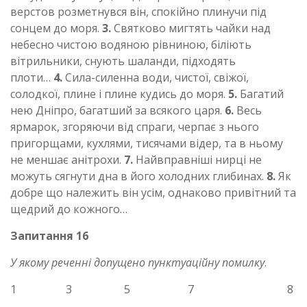
верстов розметнувся він, спокійно плинучи під
сонцем до моря.
3.
Святково мигтять чайки над
небесно чистою водяною рівниною, біліють
вітрильники, снують шаланди, підходять
плоти…
4.
Сила-силенна води, чистої, свіжої,
солодкої, плине і плине кудись до моря.
5.
Багатий
нею Дніпро, багатший за всякого царя.
6.
Весь
ярмарок, згоряючи від спраги, черпає з нього
пригорщами, кухлями, тисячами відер, та в ньому
не меншає анітрохи.
7.
Найвправніші нирці не
можуть сягнути дна в його холодних глибинах.
8.
Як
добре що належить він усім, однаково привітний та
щедрий до кожного…
Запитання 16
У якому реченні допущено пунктуаційну помилку
.
1 3 5 7 8