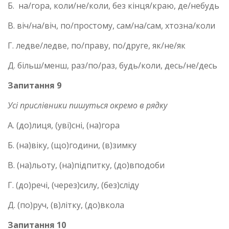
Б. на/гора, коли/не/коли, без кінця/краю, де/небудь
В. віч/на/віч, по/простому, сам/на/сам, хтозна/коли
Г. ледве/ледве, по/праву, по/друге, як/не/як
Д. більш/менш, раз/по/раз, будь/коли, десь/не/десь
Запитання 9
Усі прислівники пишуться окремо в рядку
А. (до)лиця, (уві)сні, (на)гора
Б. (на)віку, (що)години, (в)зимку
В. (на)льоту, (на)підпитку, (до)вподоби
Г. (до)речі, (через)силу, (без)сліду
Д. (по)руч, (в)літку, (до)вкола
Запитання 10