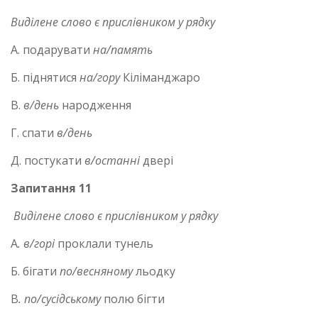
Виділене слово є прислівником у рядку
А. подарувати
на/память
Б. піднятися
на/гору
Кіліманджаро
В.
в/день
народження
Г. спати
в/день
Д. постукати
в/останні
двері
Запитання 11
Виділене слово є прислівником у рядку
А
.
в/горі
проклали тунель
Б. бігати
по/весняному
льодку
В
.
по/сусідському
полю бігти