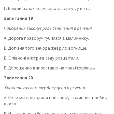
Г. Блідий ранок несміливо зазирнув у вікна.
Запитання 19
Прислівник виконує роль означення в реченні
.
А. Дорога праворуч губилася в малиннику.
Б. Допізна того вечора жевріло вогнище.
В. Опівночі айстри в саду розцвітали.
Г. Дорошенко випростався на траві горілиць.
Запитання 20
Граматичну помилку допущено в реченні.
А. Коли ми проходили повз вежу, годинник пробив
шосту.
Б. На годиннику була шоста, коли ми проходили