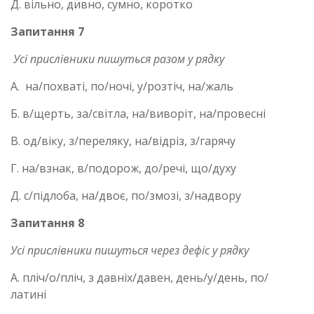
Д. вільно, дивно, сумно, коротко
Запитання 7
Усі прислівники пишуться разом у рядку
А. на/похваті, по/ночі, у/розтіч, на/жаль
Б. в/щерть, за/світла, на/виворіт, на/провесні
В. од/віку, з/переляку, на/відріз, з/гарячу
Г. на/взнак, в/подорож, до/речі, що/духу
Д. с/підлоба, на/двоє, по/змозі, з/надвору
Запитання 8
Усі прислівники пишуться через дефіс у рядку
А. пліч/о/пліч, з давніх/давен, день/у/день, по/
латині