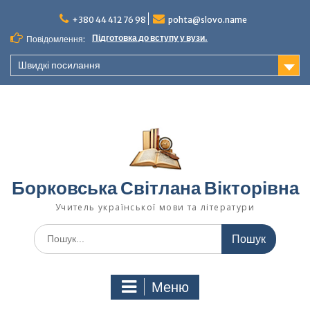
Перейти
до
+380 44 412 76 98
pohta@slovo.name
вмісту
Підготовка до вступу у вузи.
Повідомлення:
Швидкі посилання
Борковська Світлана Вікторівна
Учитель української мови та літератури
Шукати:
Меню