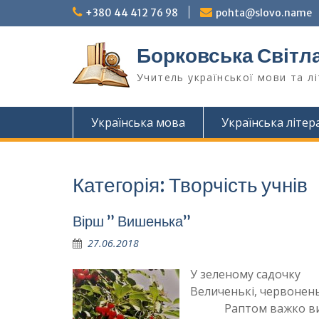
Перейти
+380 44 412 76 98
pohta@slovo.name
до
вмісту
Борковська Світла
Учитель української мови та л
Українська мова
Українська літер
Категорія:
Творчість учнів
Вірш ” Вишенька”
27.06.2018
У зеленому садочку
Величенькі, червоне
Раптом важко вишні