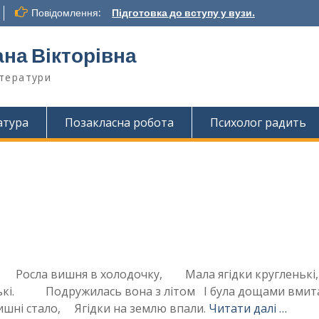
Повідомлення:
Підготовка до вступу у вузи.
на Вікторівна
ітератури
атура
Позакласна робота
Психолог радить
 Росла вишня в холодочку, Мала ягідки круглен
нькі. Подружилась вона з літом І була дощами вмита
 стало, Ягідки на землю впали.
Читати далі …