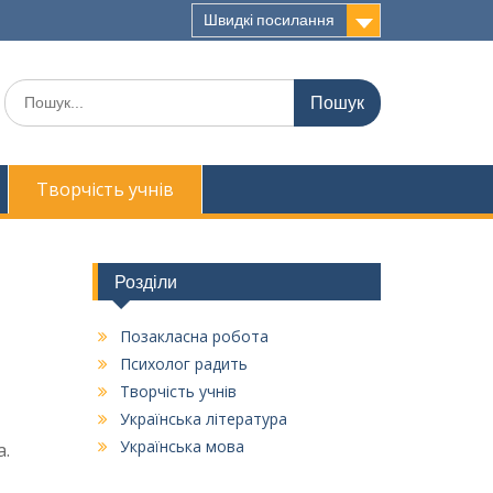
Швидкі посилання
Шукати:
Творчість учнів
Розділи
Позакласна робота
Психолог радить
Творчість учнів
Українська література
ькі,
Українська мова
.